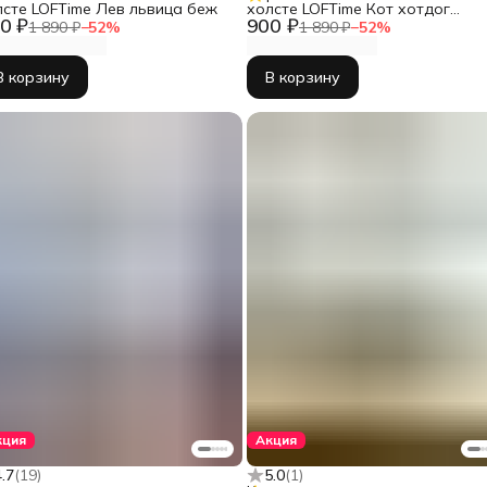
лсте LOFTime Лев львица беж
холсте LOFTime Кот хотдог
0 ₽
900 ₽
Ч-671-3555
1 890 ₽
−
52
%
1 890 ₽
−
52
%
В корзину
В корзину
кция
Акция
4.7
(
19
)
5.0
(
1
)