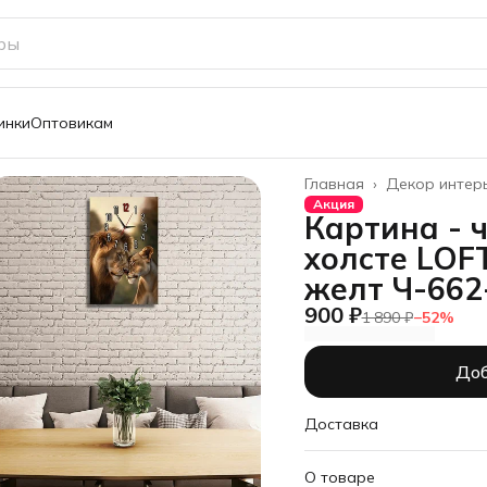
инки
Оптовикам
Главная
›
Декор интер
Акция
Картина - 
холсте LOF
желт Ч-662
900 ₽
1 890 ₽
−
52
%
Доб
Доставка
О товаре