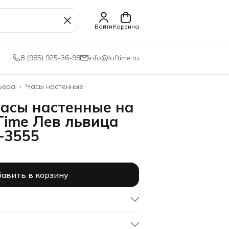
Войти
Корзина
8 (985) 925-36-98
info@loftime.ru
ьера
›
Часы настенные
часы настенные на
Time Лев львица
-3555
авить в корзину