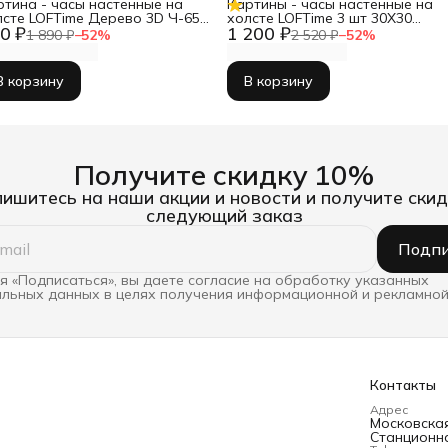
ртина - часы настенные на
Картины - часы настенные на
лсте LOFTime Дерево 3D Ч-653-
холсте LOFTime 3 шт 30Х30
0 ₽
1 200 ₽
55
ТРАВЫ ПРОВАНС Ч-634-3030
1 890 ₽
−
52
%
2 520 ₽
−
52
%
В корзину
В корзину
Получите скидку 10%
ишитесь на наши акции и новости и получите скид
следующий заказ
Подпи
 «Подписаться», вы даете согласие на обработку указанных
льных данных в целях получения информационной и рекламной
Контакты
Адрес
Московская 
Станционна