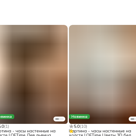
овинка
Новинка
5.0
(
1
)
5.0
(
10
)
ртина - часы настенные на
Картина - часы настенные на
лсте LOFTime Лев львица
холсте LOFTime Цветы 3D бел