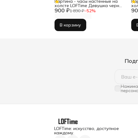
Картина - часы настенные на
Ка
холсте LOFTime Девушка черн
хо
900 ₽
90
зол Ч-656-3555
35
1 890 ₽
−
52
%
В корзину
Подп
Нажимая
персона
LOFTime: искусство, доступное
каждому.