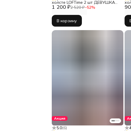
холсте LOFTime 2 шт ДЕВУШКА
хо
1 200 ₽
90
АБСТРАКЦИЯ СЕР ЗОЛ 3 30Х40
2 520 ₽
−
52
%
Ч-556-3040
В корзину
Акция
А
5.0
(
6
)