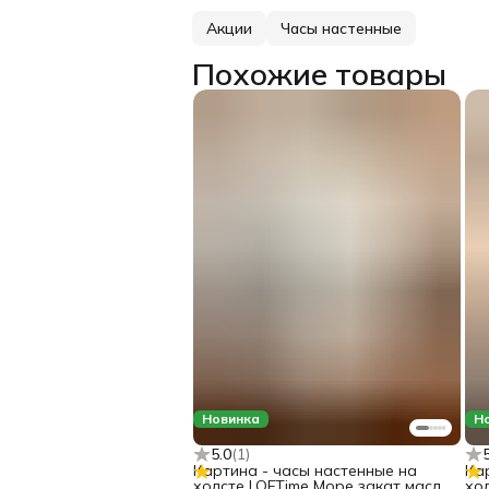
Акции
Часы настенные
Похожие товары
Новинка
Н
5.0
(
1
)
Картина - часы настенные на
Ка
холсте LOFTime Море закат масло
хо