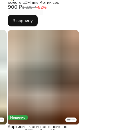
холсте LOFTime Котик сер
900 ₽
1 890 ₽
−
52
%
В корзину
Новинка
Картины - часы настенные на