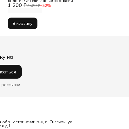
холсте LOFTime 2 шт Абстракция
1 200 ₽
3D чер зол Ч-837-3040
2 520 ₽
−
52
%
В корзину
ку на
саться
 рассылки
обл., Истринский р-н, п. Снегири, ул.
я д.1