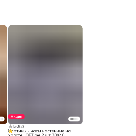
Акция
5.0
(
2
)
Картины - часы настенные на
холсте LOFTime 2 шт 30Х40