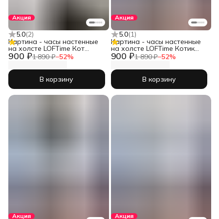
Акция
Акция
5.0
(
2
)
5.0
(
1
)
Картина - часы настенные
Картина - часы настенные
на холсте LOFTime Кот
на холсте LOFTime Котик
900 ₽
900 ₽
хотдог Ч-671-3555
сер
1 890 ₽
−
52
%
1 890 ₽
−
52
%
В корзину
В корзину
Акция
Акция