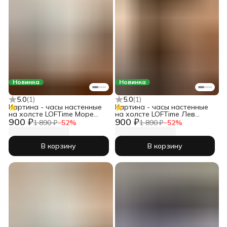
Новинка
Новинка
5.0
(
1
)
5.0
(
1
)
Картина - часы настенные
Картина - часы настенные
на холсте LOFTime Море
на холсте LOFTime Лев
900 ₽
900 ₽
закат масло Ч-725-3555
львица любовь Ч-679-3555
1 890 ₽
−
52
%
1 890 ₽
−
52
%
В корзину
В корзину