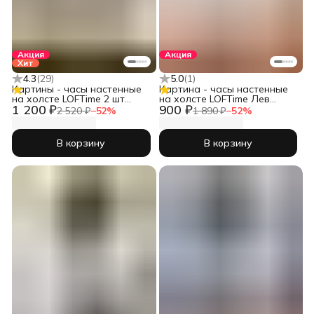
Акция
Акция
Хит
4.3
(
29
)
5.0
(
1
)
Картины - часы настенные
Картина - часы настенные
на холсте LOFTime 2 шт
на холсте LOFTime Лев
1 200 ₽
900 ₽
ДЕВУШКА АБСТРАКЦИЯ
львица беж
2 520 ₽
−
52
%
1 890 ₽
−
52
%
СЕР ЗОЛ 3 30Х40 Ч-556-
3040
В корзину
В корзину