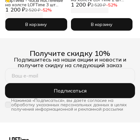
Картины - часы настенные
1 200 ₽
Абстракция 3D чер зол
на холсте LOFTime 3 шт
2 520 ₽
−
52
%
Ч-837-3040
1 200 ₽
30Х30 ТРАВЫ ПРОВАНС
2 520 ₽
−
52
%
Ч-634-3030
В корзину
В корзину
Получите скидку 10%
Подпишитесь на наши акции и новости и
получите скидку на следующий заказ
Подписаться
Нажимая «Подписаться», вы даете согласие на
обработку указанных персональных данных в целях
получения информационной и рекламной рассылки