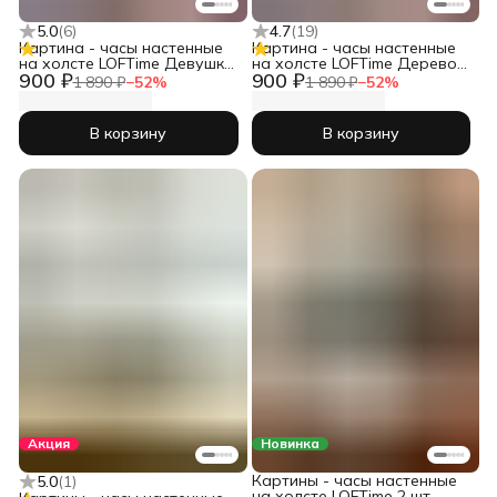
5.0
(
6
)
4.7
(
19
)
Картина - часы настенные
Картина - часы настенные
на холсте LOFTime Девушка
на холсте LOFTime Дерево
900 ₽
900 ₽
черн зол Ч-656-3555
3D Ч-653-3555
1 890 ₽
−
52
%
1 890 ₽
−
52
%
В корзину
В корзину
Акция
Новинка
Картины - часы настенные
5.0
(
1
)
на холсте LOFTime 2 шт