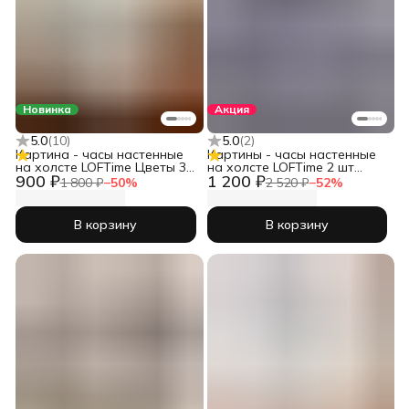
Новинка
Акция
5.0
(
10
)
5.0
(
2
)
Картина - часы настенные
Картины - часы настенные
на холсте LOFTime Цветы 3D
на холсте LOFTime 2 шт
900 ₽
1 200 ₽
бел мрамор
30Х40 ДЕВУШКИ ЧЕРН ЗОЛ
1 800 ₽
−
50
%
2 520 ₽
−
52
%
Ч-623-3040
В корзину
В корзину