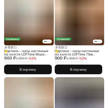
Новинка
Новинка
5.0
(
1
)
5.0
(
1
)
Картина - часы настенные
Картина - часы настенные
на холсте LOFTime Море
на холсте LOFTime Лев
900 ₽
900 ₽
закат масло Ч-725-3555
львица любовь Ч-679-3555
1 890 ₽
−
52
%
1 890 ₽
−
52
%
В корзину
В корзину