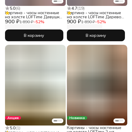
5.0
(
6
)
4.7
(
19
)
Картина - часы настенные
Картина - часы настенные
на холсте LOFTime Девушка
на холсте LOFTime Дерево
900 ₽
900 ₽
черн зол Ч-656-3555
3D Ч-653-3555
1 890 ₽
−
52
%
1 890 ₽
−
52
%
В корзину
В корзину
Акция
Новинка
Картины - часы настенные
5.0
(
1
)
на холсте LOFTime 2 шт