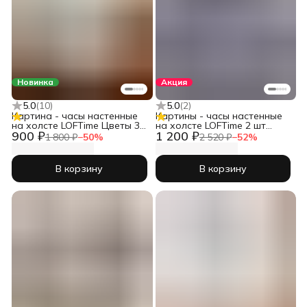
Новинка
Акция
5.0
(
10
)
5.0
(
2
)
Картина - часы настенные
Картины - часы настенные
на холсте LOFTime Цветы 3D
на холсте LOFTime 2 шт
900 ₽
1 200 ₽
бел мрамор
30Х40 ДЕВУШКИ ЧЕРН ЗОЛ
1 800 ₽
−
50
%
2 520 ₽
−
52
%
Ч-623-3040
В корзину
В корзину