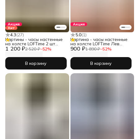
Акция
Акция
Хит
4.3
(
27
)
5.0
(
1
)
Картины - часы настенные
Картина - часы настенные
на холсте LOFTime 2 шт
на холсте LOFTime Лев
1 200 ₽
900 ₽
ДЕВУШКА АБСТРАКЦИЯ
львица беж
2 520 ₽
−
52
%
1 890 ₽
−
52
%
СЕР ЗОЛ 3 30Х40 Ч-556-
3040
В корзину
В корзину