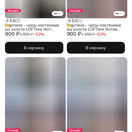
Акция
Акция
5.0
(
2
)
5.0
(
1
)
Картина - часы настенные
Картина - часы настенные
на холсте LOFTime Кот
на холсте LOFTime Котик
900 ₽
900 ₽
хотдог Ч-671-3555
сер
1 890 ₽
−
52
%
1 890 ₽
−
52
%
В корзину
В корзину
Акция
Акция