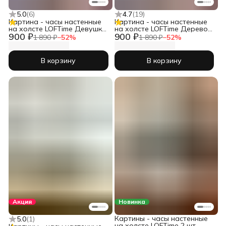
5.0
(
6
)
4.7
(
19
)
Картина - часы настенные
Картина - часы настенные
на холсте LOFTime Девушка
на холсте LOFTime Дерево
900 ₽
900 ₽
черн зол Ч-656-3555
3D Ч-653-3555
1 890 ₽
−
52
%
1 890 ₽
−
52
%
В корзину
В корзину
Акция
Новинка
Картины - часы настенные
5.0
(
1
)
на холсте LOFTime 2 шт