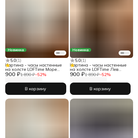
Новинка
Новинка
5.0
(
1
)
5.0
(
1
)
Картина - часы настенные
Картина - часы настенные
на холсте LOFTime Море
на холсте LOFTime Лев
900 ₽
900 ₽
закат масло Ч-725-3555
львица любовь Ч-679-3555
1 890 ₽
−
52
%
1 890 ₽
−
52
%
В корзину
В корзину