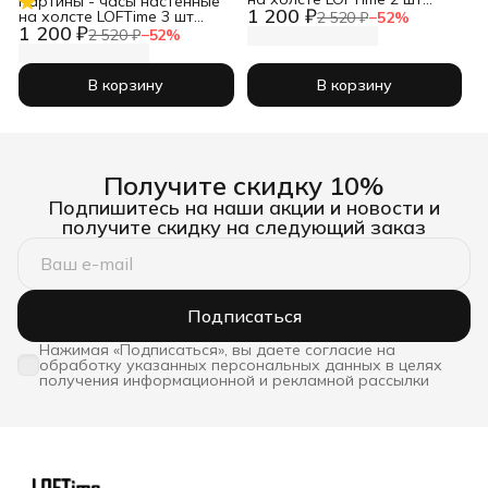
Картины - часы настенные
1 200 ₽
Абстракция 3D чер зол
на холсте LOFTime 3 шт
2 520 ₽
−
52
%
Ч-837-3040
1 200 ₽
30Х30 ТРАВЫ ПРОВАНС
2 520 ₽
−
52
%
Ч-634-3030
В корзину
В корзину
Получите скидку 10%
Подпишитесь на наши акции и новости и
получите скидку на следующий заказ
Подписаться
Нажимая «Подписаться», вы даете согласие на
обработку указанных персональных данных в целях
получения информационной и рекламной рассылки