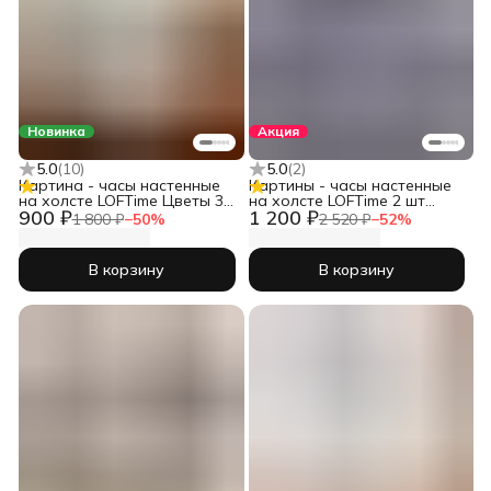
Новинка
Акция
5.0
(
10
)
5.0
(
2
)
Картина - часы настенные
Картины - часы настенные
на холсте LOFTime Цветы 3D
на холсте LOFTime 2 шт
900 ₽
1 200 ₽
бел мрамор
30Х40 ДЕВУШКИ ЧЕРН ЗОЛ
1 800 ₽
−
50
%
2 520 ₽
−
52
%
Ч-623-3040
В корзину
В корзину