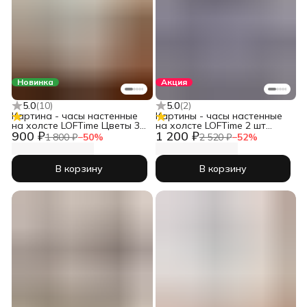
Новинка
Акция
5.0
(
10
)
5.0
(
2
)
Картина - часы настенные
Картины - часы настенные
на холсте LOFTime Цветы 3D
на холсте LOFTime 2 шт
900 ₽
1 200 ₽
бел мрамор
30Х40 ДЕВУШКИ ЧЕРН ЗОЛ
1 800 ₽
−
50
%
2 520 ₽
−
52
%
Ч-623-3040
В корзину
В корзину