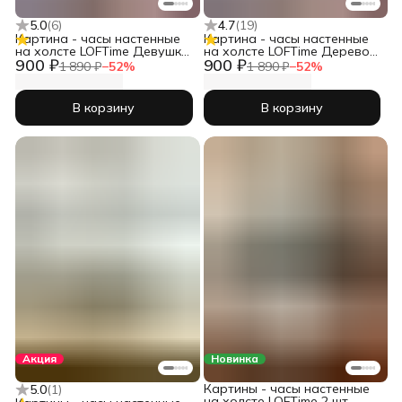
5.0
(
6
)
4.7
(
19
)
Картина - часы настенные
Картина - часы настенные
на холсте LOFTime Девушка
на холсте LOFTime Дерево
900 ₽
900 ₽
черн зол Ч-656-3555
3D Ч-653-3555
1 890 ₽
−
52
%
1 890 ₽
−
52
%
В корзину
В корзину
Акция
Новинка
Картины - часы настенные
5.0
(
1
)
на холсте LOFTime 2 шт