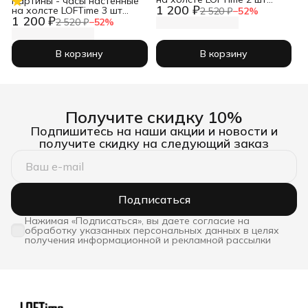
Картины - часы настенные
1 200 ₽
Абстракция 3D чер зол
на холсте LOFTime 3 шт
2 520 ₽
−
52
%
Ч-837-3040
1 200 ₽
30Х30 ТРАВЫ ПРОВАНС
2 520 ₽
−
52
%
Ч-634-3030
В корзину
В корзину
Получите скидку 10%
Подпишитесь на наши акции и новости и
получите скидку на следующий заказ
Подписаться
Нажимая «Подписаться», вы даете согласие на
обработку указанных персональных данных в целях
получения информационной и рекламной рассылки