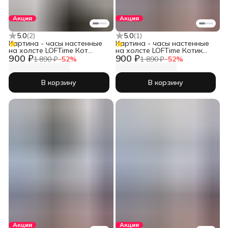
Акция
Акция
5.0
(
2
)
5.0
(
1
)
Картина - часы настенные
Картина - часы настенные
на холсте LOFTime Кот
на холсте LOFTime Котик
900 ₽
900 ₽
хотдог Ч-671-3555
сер
1 890 ₽
−
52
%
1 890 ₽
−
52
%
В корзину
В корзину
Акция
Акция