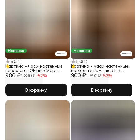
Новинка
Новинка
5.0
(
1
)
5.0
(
1
)
Картина - часы настенные
Картина - часы настенные
на холсте LOFTime Море
на холсте LOFTime Лев
900 ₽
900 ₽
закат масло Ч-725-3555
львица любовь Ч-679-3555
1 890 ₽
−
52
%
1 890 ₽
−
52
%
В корзину
В корзину