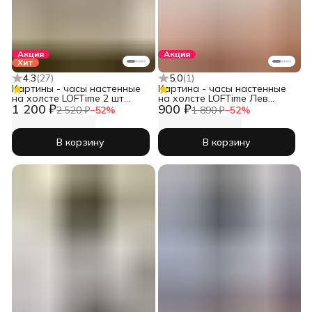
Акция
Акция
Хит
4.3
(
27
)
5.0
(
1
)
Картины - часы настенные
Картина - часы настенные
на холсте LOFTime 2 шт
на холсте LOFTime Лев
1 200 ₽
900 ₽
ДЕВУШКА АБСТРАКЦИЯ
львица беж
2 520 ₽
−
52
%
1 890 ₽
−
52
%
СЕР ЗОЛ 3 30Х40 Ч-556-
3040
В корзину
В корзину