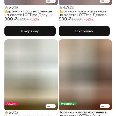
5.0
(
6
)
4.7
(
19
)
Картина - часы настенные
Картина - часы настенные
на холсте LOFTime Девушка
на холсте LOFTime Дерево
900 ₽
900 ₽
черн зол Ч-656-3555
3D Ч-653-3555
1 890 ₽
−
52
%
1 890 ₽
−
52
%
В корзину
В корзину
Акция
Новинка
Картины - часы настенные
5.0
(
1
)
на холсте LOFTime 2 шт