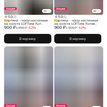
Акция
Акция
5.0
(
2
)
5.0
(
1
)
Картина - часы настенные
Картина - часы настенные
на холсте LOFTime Кот
на холсте LOFTime Котик
900 ₽
900 ₽
хотдог Ч-671-3555
сер
1 890 ₽
−
52
%
1 890 ₽
−
52
%
В корзину
В корзину
Акция
Акция