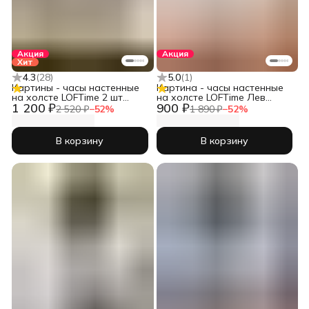
Акция
Акция
Хит
4.3
(
28
)
5.0
(
1
)
Картины - часы настенные
Картина - часы настенные
на холсте LOFTime 2 шт
на холсте LOFTime Лев
1 200 ₽
900 ₽
ДЕВУШКА АБСТРАКЦИЯ
львица беж
2 520 ₽
−
52
%
1 890 ₽
−
52
%
СЕР ЗОЛ 3 30Х40 Ч-556-
3040
В корзину
В корзину