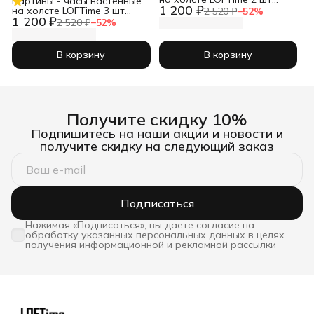
Картины - часы настенные
1 200 ₽
Абстракция 3D чер зол
на холсте LOFTime 3 шт
2 520 ₽
−
52
%
Ч-837-3040
1 200 ₽
30Х30 ТРАВЫ ПРОВАНС
2 520 ₽
−
52
%
Ч-634-3030
В корзину
В корзину
Получите скидку 10%
Подпишитесь на наши акции и новости и
получите скидку на следующий заказ
Подписаться
Нажимая «Подписаться», вы даете согласие на
обработку указанных персональных данных в целях
получения информационной и рекламной рассылки