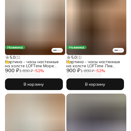
Новинка
Новинка
5.0
(
1
)
5.0
(
1
)
Картина - часы настенные
Картина - часы настенные
на холсте LOFTime Море
на холсте LOFTime Лев
900 ₽
900 ₽
закат масло Ч-725-3555
львица любовь Ч-679-3555
1 890 ₽
−
52
%
1 890 ₽
−
52
%
В корзину
В корзину