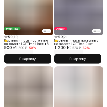
Новинка
Акция
5.0
(
10
)
5.0
(
2
)
Картина - часы настенные
Картины - часы настенные
на холсте LOFTime Цветы 3D
на холсте LOFTime 2 шт
900 ₽
1 200 ₽
бел мрамор
30Х40 ДЕВУШКИ ЧЕРН ЗОЛ
1 800 ₽
−
50
%
2 520 ₽
−
52
%
Ч-623-3040
В корзину
В корзину