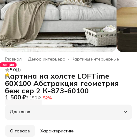
Главная
›
Декор интерьера
›
Картины интерьерные
Акция
5.0
(
1
)
Картина на холсте LOFTime
60Х100 Абстракция геометрия
беж сер 2 К-873-60100
1 500 ₽
3 150 ₽
−
52
%
Доставка
О товаре
Характеристики