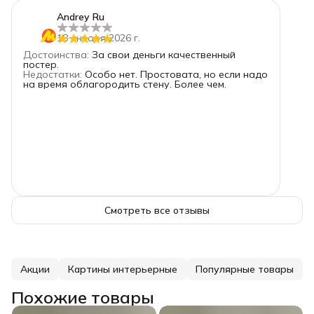
5
звёзд
1
Andrey Ru
4
звезды
0
18 января 2026 г.
3
звезды
0
Достоинства
:
За свои деньги качественный
2
звезды
0
постер.
Недостатки
:
Особо нет. Простовата, но если надо
1
звезда
0
на время облагородить стену. Более чем.
Смотреть все отзывы
Акции
Картины интерьерные
Популярные товары
Похожие товары