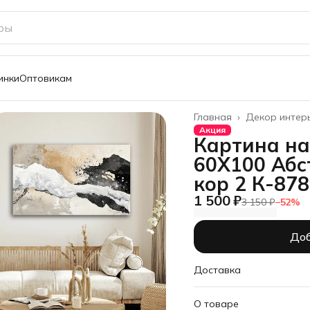
инки
Оптовикам
Главная
›
Декор интер
Акция
Картина на
60Х100 Абс
кор 2 К-87
1 500 ₽
3 150 ₽
−
52
%
Доб
Доставка
О товаре