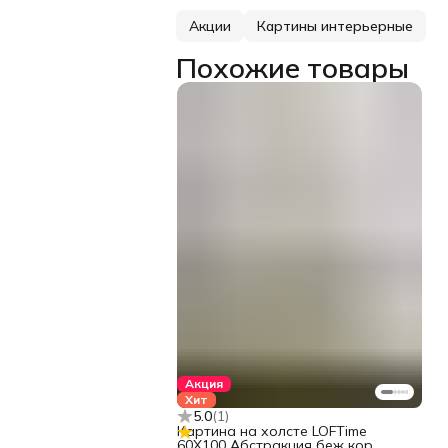
Акции
Картины интерьерные
Похожие товары
Акция
Хит
5.0
(
1
)
Картина на холсте LOFTime
60Х100 Абстракция беж кор