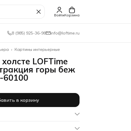
Войти
Корзина
8 (985) 925-36-98
info@loftime.ru
ьера
›
Картины интерьерные
 холсте LOFTime
тракция горы беж
8-60100
авить в корзину