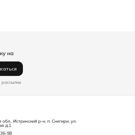
ку на
саться
 рассылки
обл., Истринский р-н, п. Снегири, ул.
я д.1
-36-98