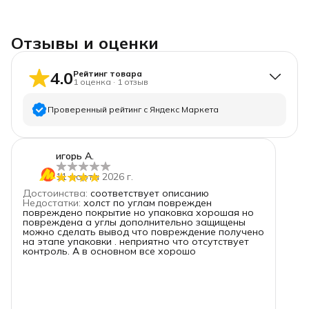
Отзывы и оценки
4.0
Рейтинг товара
1
оценка
·
1
отзыв
Проверенный рейтинг с Яндекс Маркета
5
звёзд
0
игорь А.
4
звезды
1
11 марта 2026 г.
3
звезды
0
Достоинства
:
соответствует описанию
2
звезды
0
Недостатки
:
холст по углам поврежден
повреждено покрытие но упаковка хорошая но
1
звезда
0
повреждена а углы дополнительно защищены
можно сделать вывод что повреждение получено
на этапе упаковки . неприятно что отсутствует
контроль. А в основном все хорошо