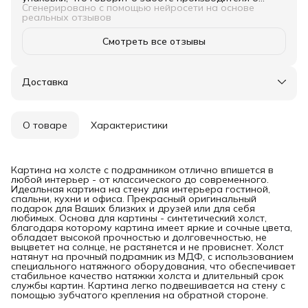
сохранности товара. В целом, товар подойдет для
Сгенерировано с помощью нейросети на основе
тех, кто ищет соответствие описанию и качественную
реальных отзывов
упаковку.
Смотреть все отзывы
Доставка
О товаре
Характеристики
Картина на холсте с подрамником отлично впишется в
любой интерьер - от классического до современного.
Идеальная картина на стену для интерьера гостиной,
спальни, кухни и офиса. Прекрасный оригинальный
подарок для Ваших близких и друзей или для себя
любимых. Основа для картины - синтетический холст,
благодаря которому картина имеет яркие и сочные цвета,
обладает высокой прочностью и долговечностью, не
выцветет на солнце, не растянется и не провиснет. Холст
натянут на прочный подрамник из МДФ, с использованием
специального натяжного оборудования, что обеспечивает
стабильное качество натяжки холста и длительный срок
службы картин. Картина легко подвешивается на стену с
помощью зубчатого крепления на обратной стороне.