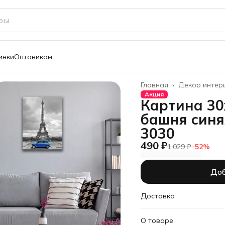
инки
Оптовикам
Главная
›
Декор интер
Акция
Картина 30
башня синя
3030
490 ₽
1 029 ₽
−
52
%
Доб
Доставка
О товаре