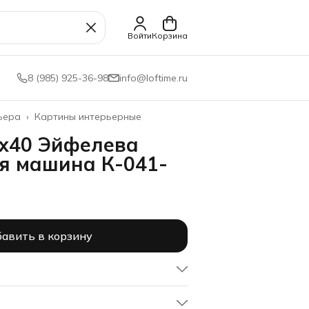
Войти
Корзина
8 (985) 925-36-98
info@loftime.ru
ьера
›
Картины интерьерные
х40 Эйфелева
я машина К-041-
авить в корзину