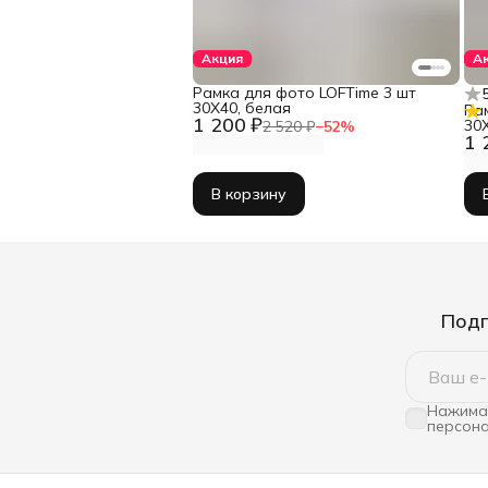
Акция
А
Рамка для фото LOFTime 3 шт
30Х40, белая
Ра
1 200 ₽
30
2 520 ₽
−
52
%
1 
В корзину
Подп
Нажимая
персона