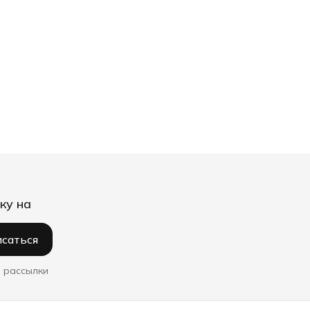
е
https://avatars.mds.yandex.net/g
et-
yastore/14627871/mrg72cx8wsz
6gnzx5nn46nccnlzssn4m/orig
https://avatars.mds.yandex.net/g
et-
yastore/16104656/2wdtn9jj9hlmr
dvj7ks8jnbpmjhskrqk/orig
https://avatars.mds.yandex.net/g
et-
yastore/16104656/4ms59ptg7dzj
tkv6rqqlggpprc56xqrw/orig
1
LOFTime
ку на
саться
 рассылки