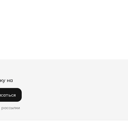
ку на
саться
 рассылки