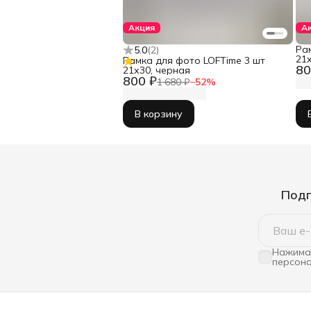
Акция
А
Ра
5.0
(
2
)
21х
Рамка для фото LOFTime 3 шт
80
21х30, черная
800 ₽
1 680 ₽
−
52
%
В корзину
Подп
Нажимая
персона