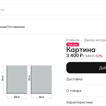
инки
Оптовикам
Главная
›
Декор интер
Акция
Картина
3 400 ₽
7 140 ₽
−
52
%
Доб
Доставка
О товаре
Набор из 2-х интерьерн
Характеристики
выполненных в едином 