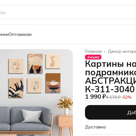
инки
Оптовикам
Главная
›
Декор интер
Акция
Картины на
подрамник
АБСТРАКЦИ
К-311-3040
1 990 ₽
4 179 ₽
−
52
%
Доб
Доставка