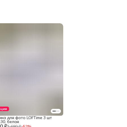
кция
мка для фото LOFTime 3 шт
30, белая
0 ₽
1 680 ₽
−
52
%