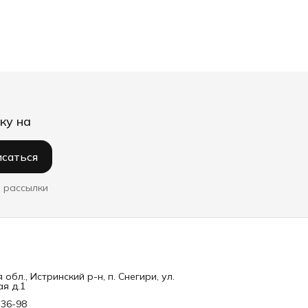
ку на
саться
 рассылки
обл., Истринский р-н, п. Снегири, ул.
я д.1
-36-98