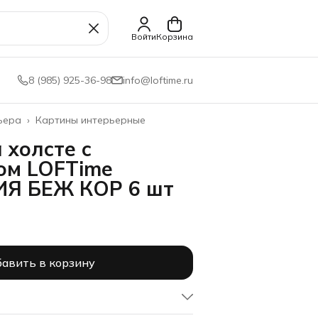
Войти
Корзина
8 (985) 925-36-98
info@loftime.ru
ьера
›
Картины интерьерные
 холсте с
ом LOFTime
Я БЕЖ КОР 6 шт
авить в корзину