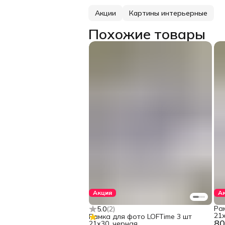
Акции
Картины интерьерные
Похожие товары
Акция
А
Ра
5.0
(
2
)
21х
Рамка для фото LOFTime 3 шт
80
21х30, черная