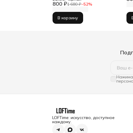
800 ₽
1 680 ₽
−
52
%
В корзину
Подп
Нажимая
персона
LOFTime: искусство, доступное
каждому.