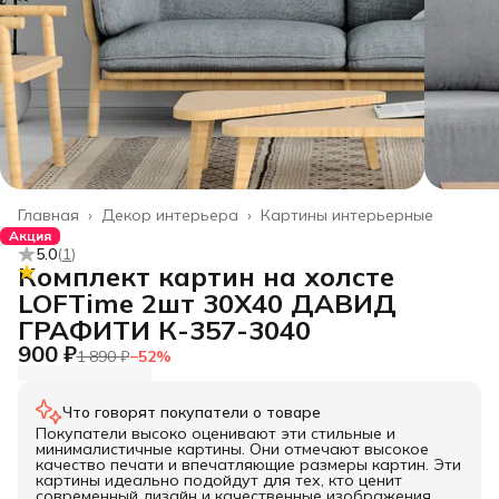
Главная
›
Декор интерьера
›
Картины интерьерные
Акция
5.0
(
1
)
Комплект картин на холсте
LOFTime 2шт 30Х40 ДАВИД
ГРАФИТИ К-357-3040
900 ₽
1 890 ₽
−
52
%
Что говорят покупатели о товаре
Покупатели высоко оценивают эти стильные и
минималистичные картины. Они отмечают высокое
качество печати и впечатляющие размеры картин. Эти
картины идеально подойдут для тех, кто ценит
современный дизайн и качественные изображения.