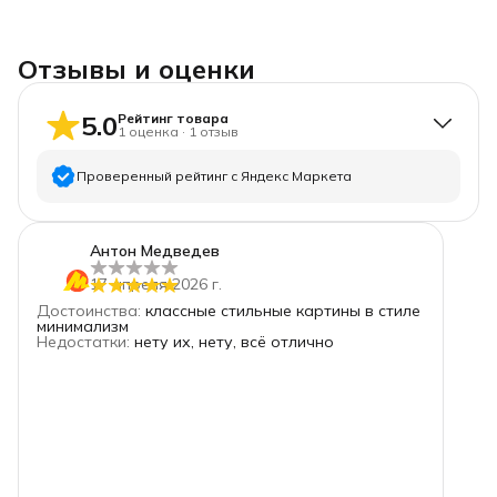
Отзывы и оценки
5.0
Рейтинг товара
1
оценка
·
1
отзыв
Проверенный рейтинг с Яндекс Маркета
5
звёзд
1
Антон Медведев
4
звезды
0
17 апреля 2026 г.
3
звезды
0
Достоинства
:
классные стильные картины в стиле
2
звезды
0
минимализм
Недостатки
:
нету их, нету, всё отлично
1
звезда
0