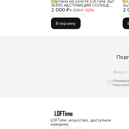
Картина на холсте LOFTime 3шт
Мо
35Х55 АБСТРАКЦИЯ СОЛНЦЕ
3ш
2 000 ₽
2 
К-387-5535
4 200 ₽
−
52
%
В корзину
Подп
Нажимая
персона
LOFTime: искусство, доступное
каждому.