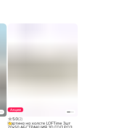
Акция
5.0
(
2
)
Картина на холсте LOFTime 3шт
70х50 АБСТРАКЦИЯ 3D ГОЛ РОЗ