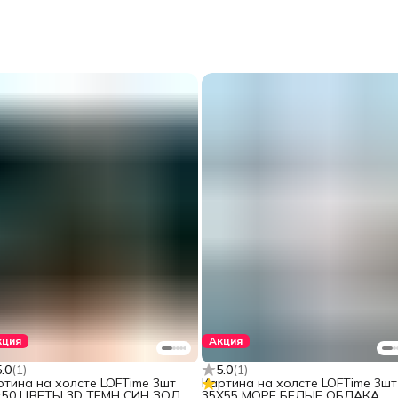
кция
Акция
5.0
(
1
)
5.0
(
1
)
ртина на холсте LOFTime 3шт
Картина на холсте LOFTime 3шт
х50 ЦВЕТЫ 3D ТЕМН СИН ЗОЛ
35Х55 МОРЕ БЕЛЫЕ ОБЛАКА