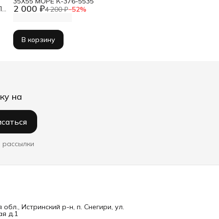
35Х55 МОРЕ К-376-5535
2 000 ₽
Л
4 200 ₽
−
52
%
В корзину
ку на
саться
 рассылки
обл., Истринский р-н, п. Снегири, ул.
я д.1