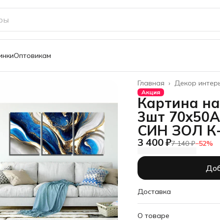
инки
Оптовикам
Главная
›
Декор интер
Акция
Картина на
3шт 70х50
СИН ЗОЛ К
3 400 ₽
7 140 ₽
−
52
%
Доб
Доставка
О товаре