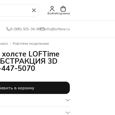
Войти
Корзина
8 (985) 925-36-98
info@loftime.ru
ьера
›
Картины модульные
 холсте LOFTime
АБСТРАКЦИЯ 3D
-447-5070
авить в корзину