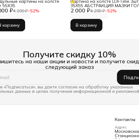
дульные картины на холсте
Картина на холсте LOFTime 3шт
т 55Х35
35Х55 АБСТРАКЦИЯ МАЗКИ ГО
000 ₽
2 000 ₽
К-397-5535
4 200 ₽
−
52
%
4 200 ₽
−
52
%
В корзину
В корзину
Получите скидку 10%
ишитесь на наши акции и новости и получите скид
следующий заказ
Подпи
 «Подписаться», вы даете согласие на обработку указанных
льных данных в целях получения информационной и рекламной
Контакты
Адрес
Московская 
Станционна