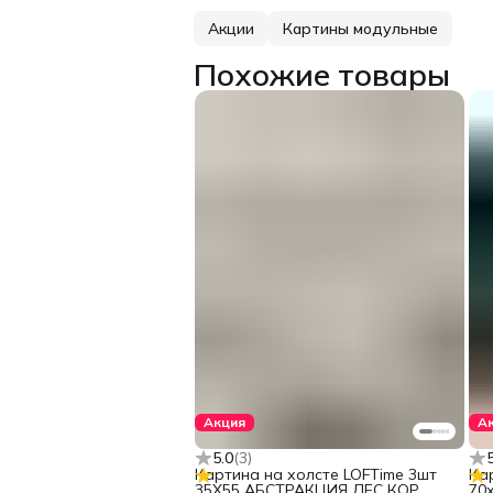
Акции
Картины модульные
Похожие товары
Акция
А
5.0
(
3
)
Картина на холсте LOFTime 3шт
Ка
35Х55 АБСТРАКЦИЯ ЛЕС КОР
70