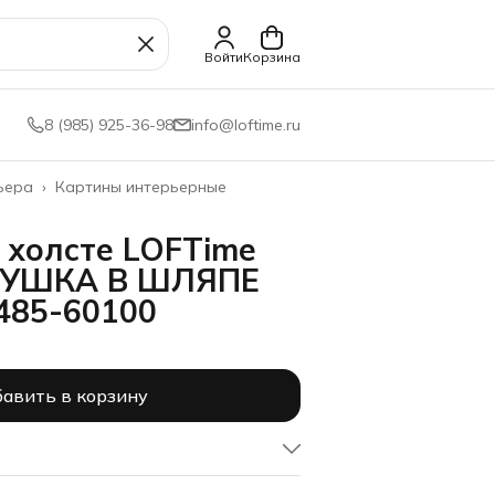
Войти
Корзина
8 (985) 925-36-98
info@loftime.ru
ьера
›
Картины интерьерные
 холсте LOFTime
ВУШКА В ШЛЯПЕ
485-60100
авить в корзину