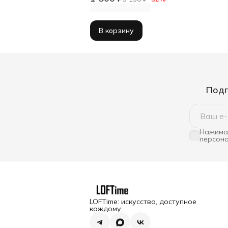
В корзину
Подп
Нажимая
персона
LOFTime: искусство, доступное
каждому.