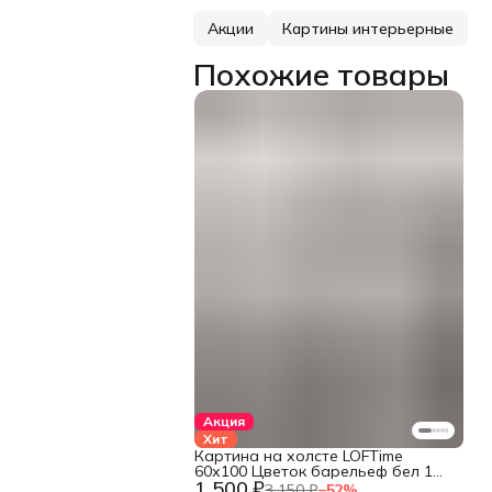
Акции
Картины интерьерные
Похожие товары
Акция
Хит
Картина на холсте LOFTime
60х100 Цветок барельеф бел 1
1 500 ₽
КБ-849-60100
3 150 ₽
−
52
%