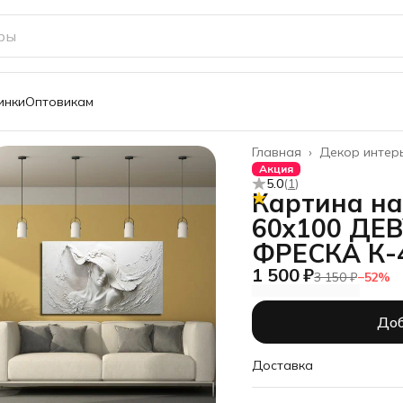
инки
Оптовикам
Главная
›
Декор интер
Акция
5.0
(
1
)
Картина на
60х100 ДЕ
ФРЕСКА К-
1 500 ₽
3 150 ₽
−
52
%
Доб
Доставка