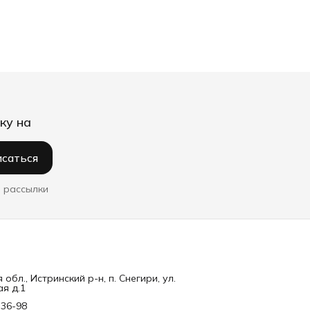
ку на
саться
 рассылки
обл., Истринский р-н, п. Снегири, ул.
я д.1
-36-98